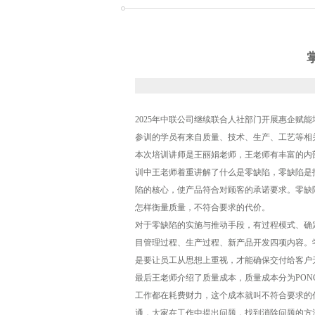
2025
年中联公司继续联合人社部门开展惠企赋能
参训的学员有来自质量、技术、生产、工艺等相
本次培训讲师是王丽娟老师，王老师有丰富的内部培
训中王老师着重讲解了什么是零缺陷，零缺陷是
陷的核心，使产品符合对顾客的承诺要求。零缺
怎样衡量质量，不符合要求的代价。
对于零缺陷的实施与推动手段，有过程模式、确
目管理过程、生产过程、新产品开发四项内容。
是要让员工从思想上重视，才能确保交付给客户
最后王老师介绍了质量成本，质量成本分为PON
工作都在耗费财力，这个成本就叫不符合要求的
通，大家在工作中提出问题，找到消除问题的方