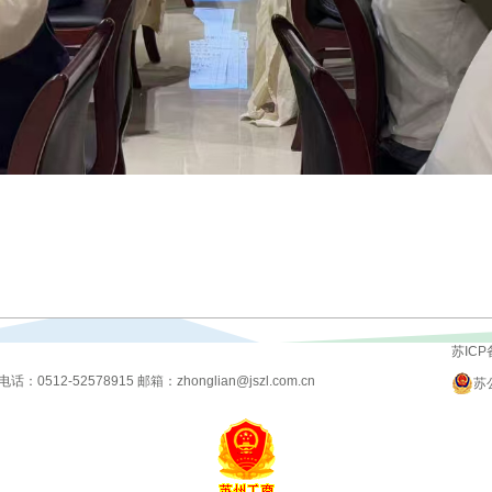
苏ICP
-52578915 邮箱：zhonglian@jszl.com.cn
苏公