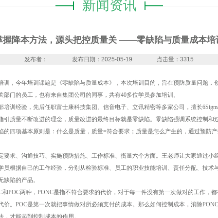
新闻资讯
掌握降本方法，源头把控质量关 ——零缺陷与质量成本培
发布者：
发布日期：2025-05-19
点击量：3315
培训，今年培训课题是《零缺陷与质量成本》，本次培训目的，旨在预防质量问题，创
关部门的员工，也有来自集团公司的同事，共有40多位学员参加培训。
训经验，先后任职富士康科技集团、信音电子、立讯精密等多家公司，擅长6SigmaG
指引质量不断改进的理念，质量改进的最终目标就是零缺陷。零缺陷强调系统控制和
陷的四项基本原则是：什么是质量，质量=符合要求；质量是怎么产生的，通过预防产
定要求、沟通技巧、实施预防措施、工作标准、衡量六个方面。王老师让大家通过小
学员根据自己的工作经验，分别从检验标准、员工的职业技能培训、责任分配、技术
无缺陷的产品。
C和POC两种，PONC是指不符合要求的代价，对于每一件没有第一次做对的工作，
代价。POC是第一次就把事情做对所必须支付的成本。那么如何控制成本，消除PON
法，才能起到控制成本的作用。